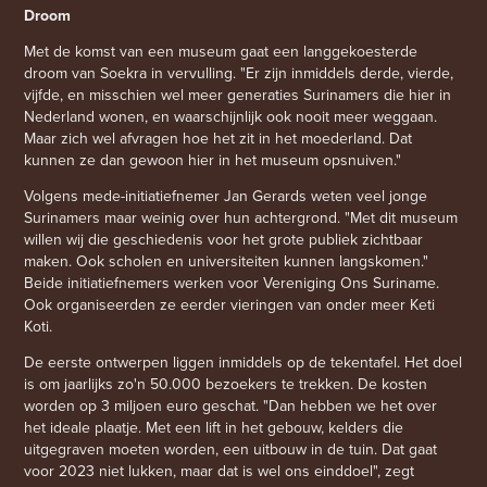
Droom
Met de komst van een museum gaat een langgekoesterde
droom van Soekra in vervulling. "Er zijn inmiddels derde, vierde,
vijfde, en misschien wel meer generaties Surinamers die hier in
Nederland wonen, en waarschijnlijk ook nooit meer weggaan.
Maar zich wel afvragen hoe het zit in het moederland. Dat
kunnen ze dan gewoon hier in het museum opsnuiven."
Volgens mede-initiatiefnemer Jan Gerards weten veel jonge
Surinamers maar weinig over hun achtergrond. "Met dit museum
willen wij die geschiedenis voor het grote publiek zichtbaar
maken. Ook scholen en universiteiten kunnen langskomen."
Beide initiatiefnemers werken voor Vereniging Ons Suriname.
Ook organiseerden ze eerder vieringen van onder meer Keti
Koti.
De eerste ontwerpen liggen inmiddels op de tekentafel. Het doel
is om jaarlijks zo'n 50.000 bezoekers te trekken. De kosten
worden op 3 miljoen euro geschat. "Dan hebben we het over
het ideale plaatje. Met een lift in het gebouw, kelders die
uitgegraven moeten worden, een uitbouw in de tuin. Dat gaat
voor 2023 niet lukken, maar dat is wel ons einddoel", zegt