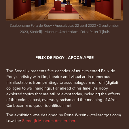
Zaalopname Felix de Rooy - Apocalypse, 22 april 2023 - 3 september
2023, Stedelijk Museum Amsterdam. Foto: Peter Tijhuis
FELIX DE ROOY - APOCALYPSE
The Stedelijk presents five decades of multi-talented Felix de
Rooy's artistry with film, theatre and visual art in numerous
manifestations from paintings to assemblages and from (digital)
collages to wall hangings. Far ahead of his time, De Rooy
explored topics that are still relevant today, including the effects
of the colonial past, everyday racism and the meaning of Afro-
Caribbean and queer identities in art.
The exhibition was designed by René Wissink (atelierargos.com)
i.c.w. the
Stedelijk Museum Amsterdam.